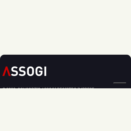
© 2020, CONSORZIO ASSOGI REGISTRO IMPRESE:
BOLOGNA N. 03826250379
Privacy Policy
Cookie Policy
Modifica preferenze cookie
Informativa Regolamento UE 2016/679
Sede legale:
Via Larga 36, - 40138 Bologna
Sede commerciale:
Via dell'Industria, 33 - 40138 Bologna