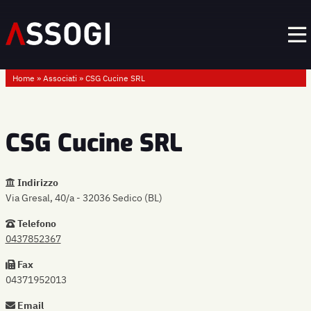
Home
»
Associati
»
CSG Cucine SRL
CSG Cucine SRL
Indirizzo
Via Gresal, 40/a - 32036 Sedico (BL)
Telefono
0437852367
Fax
04371952013
Email