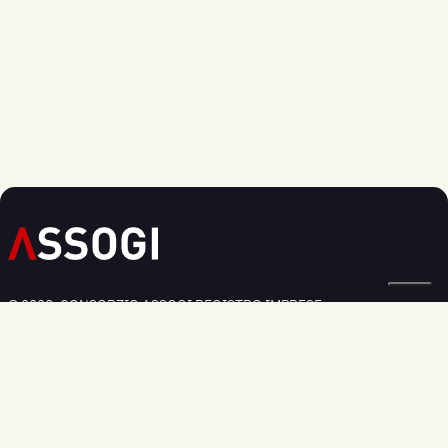
© 2020, CONSORZIO ASSOGI REGISTRO IMPRESE:
BOLOGNA N. 03826250379
Privacy Policy
Cookie Policy
Modifica preferenze cookie
Informativa Regolamento UE 2016/679
Sede legale:
Via Larga 36, - 40138 Bologna
Sede commerciale:
Via dell'Industria, 33 - 40138 Bologna