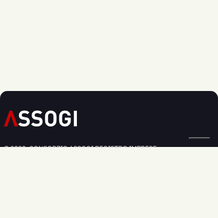
© 2020, CONSORZIO ASSOGI REGISTRO IMPRESE:
BOLOGNA N. 03826250379
Privacy Policy
Cookie Policy
Modifica preferenze cookie
Informativa Regolamento UE 2016/679
Sede legale:
Via Larga 36, - 40138 Bologna
Sede commerciale:
Via dell'Industria, 33 - 40138 Bologna