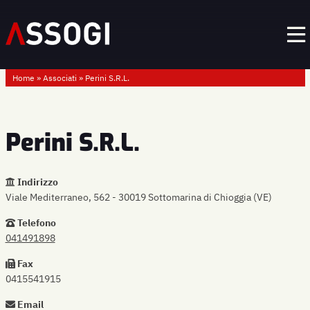
Home
»
Associati
»
Perini S.R.L.
Perini S.R.L.
Indirizzo
Viale Mediterraneo, 562 - 30019 Sottomarina di Chioggia (VE)
Telefono
041491898
Fax
0415541915
Email