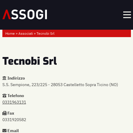
Home
»
Associati
»
Tecnobi Srl
Tecnobi Srl
Indirizzo
S.S. Sempione, 223/225 - 28053 Castelletto Sopra Ticino (NO)
Telefono
0331963131
Fax
0331920582
Email