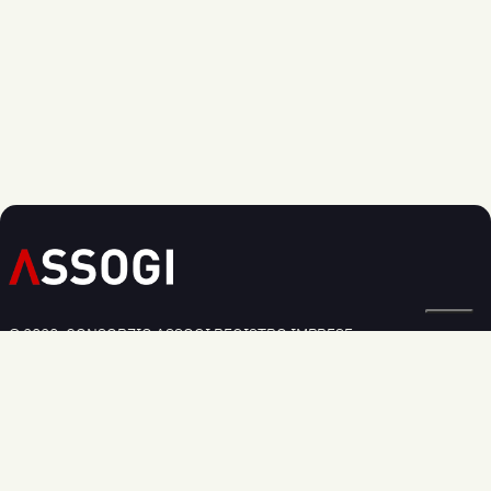
© 2020, CONSORZIO ASSOGI REGISTRO IMPRESE:
BOLOGNA N. 03826250379
Privacy Policy
Cookie Policy
Modifica preferenze cookie
Informativa Regolamento UE 2016/679
Sede legale:
Via Larga 36, - 40138 Bologna
Sede commerciale:
Via dell'Industria, 33 - 40138 Bologna