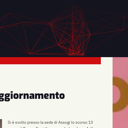
aggiornamento
Si è svolto presso la sede di Assogi lo scorso 13