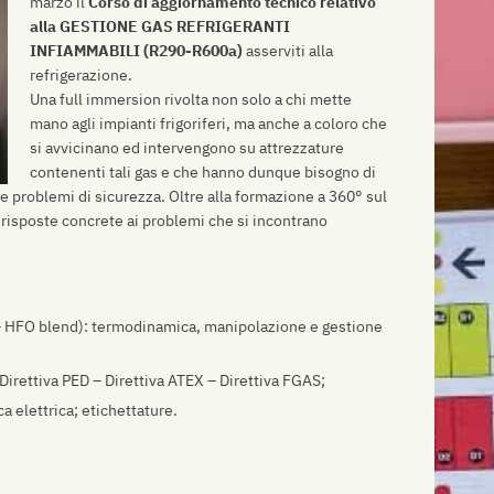
marzo il
Corso di aggiornamento tecnico relativo
alla GESTIONE GAS REFRIGERANTI
INFIAMMABILI (R290-R600a)
asserviti alla
refrigerazione.
Una full immersion rivolta non solo a chi mette
mano agli impianti frigoriferi, ma anche a coloro che
si avvicinano ed intervengono su attrezzature
contenenti tali gas e che hanno dunque bisogno di
e problemi di sicurezza. Oltre alla formazione a 360° sul
e risposte concrete ai problemi che si incontrano
O – HFO blend): termodinamica, manipolazione e gestione
Direttiva PED – Direttiva ATEX – Direttiva FGAS;
a elettrica; etichettature.