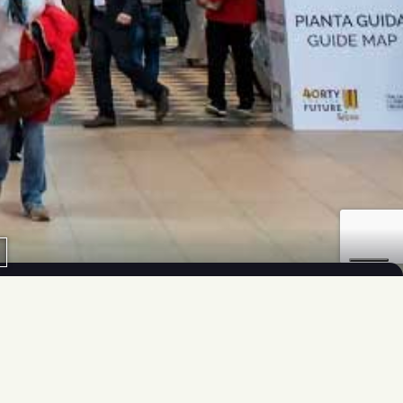
uici anche sui social
pri la nostra rete