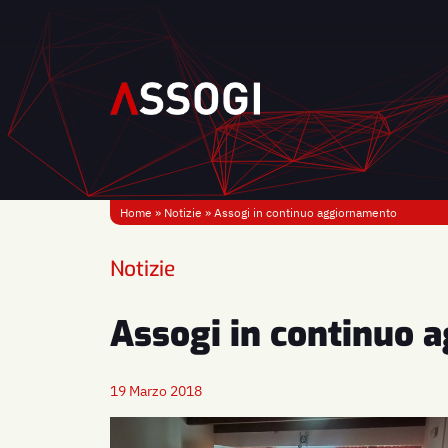
Home
»
Notizie
»
Assogi in continuo aggiornamento
Notizie
Assogi in continuo 
19 Marzo 2018