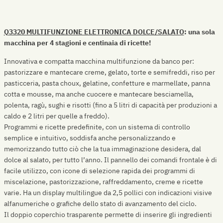
Q3320 MULTIFUNZIONE ELETTRONICA DOLCE/SALATO
: una sola
macchina per 4 stagioni e centinaia di ricette!
Innovativa e compatta macchina multifunzione da banco per:
pastorizzare e mantecare creme, gelato, torte e semifreddi, riso per
pasticceria, pasta choux, gelatine, confetture e marmellate, panna
cotta e mousse, ma anche cuocere e mantecare besciamella,
polenta, ragù, sughi e risotti (fino a 5 litri di capacità per produzioni a
caldo e 2 litri per quelle a freddo).
Programmi e ricette predefinite, con un sistema di controllo
semplice e intuitivo, soddisfa anche personalizzando e
memorizzando tutto ciò che la tua immaginazione desidera, dal
dolce al salato, per tutto l’anno. Il pannello dei comandi frontale è di
facile utilizzo, con icone di selezione rapida dei programmi di
miscelazione, pastorizzazione, raffreddamento, creme e ricette
varie. Ha un display multilingue da 2,5 pollici con indicazioni visive
alfanumeriche o grafiche dello stato di avanzamento del ciclo.
Il doppio coperchio trasparente permette di inserire gli ingredienti