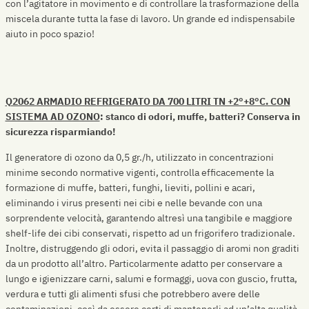
con l’agitatore in movimento e di controllare la trasformazione della
miscela durante tutta la fase di lavoro. Un grande ed indispensabile
aiuto in poco spazio!
Q2062 ARMADIO REFRIGERATO DA 700 LITRI TN +2°+8°C. CON
SISTEMA AD OZONO
: stanco di odori, muffe, batteri? Conserva in
sicurezza risparmiando!
Il generatore di ozono da 0,5 gr./h, utilizzato in concentrazioni
minime secondo normative vigenti, controlla efficacemente la
formazione di muffe, batteri, funghi, lieviti, pollini e acari,
eliminando i virus presenti nei cibi e nelle bevande con una
sorprendente velocità, garantendo altresì una tangibile e maggiore
shelf-life dei cibi conservati, rispetto ad un frigorifero tradizionale.
Inoltre, distruggendo gli odori, evita il passaggio di aromi non graditi
da un prodotto all’altro. Particolarmente adatto per conservare a
lungo e igienizzare carni, salumi e formaggi, uova con guscio, frutta,
verdura e tutti gli alimenti sfusi che potrebbero avere delle