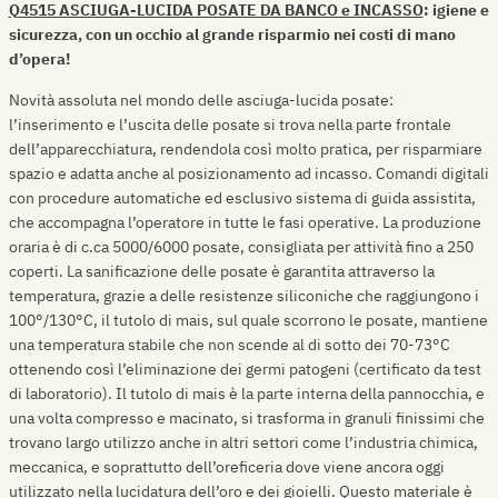
Q4515 ASCIUGA-LUCIDA POSATE DA BANCO e INCASSO
: igiene e
sicurezza, con un occhio al grande risparmio nei costi di mano
d’opera!
Novità assoluta nel mondo delle asciuga-lucida posate:
l’inserimento e l’uscita delle posate si trova nella parte frontale
dell’apparecchiatura, rendendola così molto pratica, per risparmiare
spazio e adatta anche al posizionamento ad incasso. Comandi digitali
con procedure automatiche ed esclusivo sistema di guida assistita,
che accompagna l’operatore in tutte le fasi operative. La produzione
oraria è di c.ca 5000/6000 posate, consigliata per attività fino a 250
coperti. La sanificazione delle posate è garantita attraverso la
temperatura, grazie a delle resistenze siliconiche che raggiungono i
100°/130°C, il tutolo di mais, sul quale scorrono le posate, mantiene
una temperatura stabile che non scende al di sotto dei 70-73°C
ottenendo così l’eliminazione dei germi patogeni (certificato da test
di laboratorio). Il tutolo di mais è la parte interna della pannocchia, e
una volta compresso e macinato, si trasforma in granuli finissimi che
trovano largo utilizzo anche in altri settori come l’industria chimica,
meccanica, e soprattutto dell’oreficeria dove viene ancora oggi
utilizzato nella lucidatura dell’oro e dei gioielli. Questo materiale è