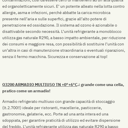
contaminazioni, così da essere certi di mantenerli ad un’alta qualità
ed organoletticamente sicuri. E’ un potente alleato nella lotta contro
allergie, asma e infezioni, perché abbatte la carica microbica
presente nell’aria e sulle superfici, grazie all’alto potere di
penetrazione ed ossidazione. Il sistema ad ozono è azionabile o
disattivabile secondo necessità. L’unità refrigerante a monoblocco
utilizza gas naturale R290, a basso impatto ambientale, per riduzione
dei consumi e maggiore resa, con possibilità di sostituire l’unità con
un’altra in casi di manutenzione straordinaria o eventuali riparazioni,
senza il fermo macchina. Sicurezza e conservazione al top!
Q3200 ARMADIO MULTIUSO TN +0°+6°C
.: grande come una cella,
pratico come un armadio!
Armadio refrigerato multiuso con grande capacità di stoccaggio
(lt.2.700!!) ideale per ristoranti, macellerie, pasticcerie,
gastronomie, gelaterie, ecc. Porte ad una anta intera ed una
sdoppiata, per garantire praticità di utilizzo ed evitare dispersione
del freddo. L’unità refrigerante utilizza gas naturale R290 a basso