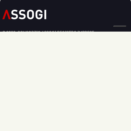
© 2020, CONSORZIO ASSOGI REGISTRO IMPRESE:
BOLOGNA N. 03826250379
Privacy Policy
Cookie Policy
Modifica preferenze cookie
Informativa Regolamento UE 2016/679
Sede legale:
Via Larga 36, - 40138 Bologna
Sede commerciale:
Via dell'Industria, 33 - 40138 Bologna
Telefono:
+39 051 0339269
Email:
info@assogi.it
ORARI DI CONTATTO TELEFONICI
Da Lunedì a Venerdì: 09.00-17.30
Sabato e Domenica: Chiuso
HOME