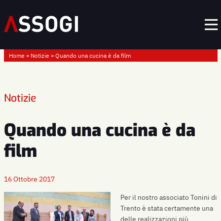
Home
»
Notizie
»
Quando una cucina è da film
Notizie
Quando una cucina è da
film
16 Ottobre 2017
Per il nostro associato Tonini di
Trento è stata certamente una
delle realizzazioni più