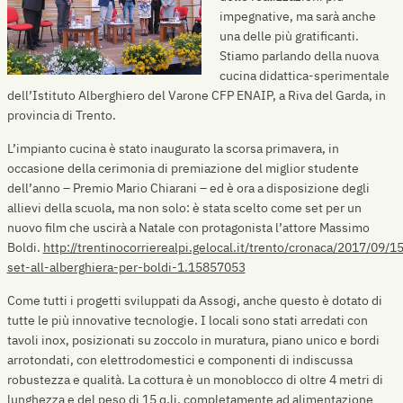
impegnative, ma sarà anche
una delle più gratificanti.
Stiamo parlando della nuova
cucina didattica-sperimentale
dell’Istituto Alberghiero del Varone CFP ENAIP, a Riva del Garda, in
provincia di Trento.
L’impianto cucina è stato inaugurato la scorsa primavera, in
occasione della cerimonia di premiazione del miglior studente
dell’anno – Premio Mario Chiarani – ed è ora a disposizione degli
allievi della scuola, ma non solo: è stata scelto come set per un
nuovo film che uscirà a Natale con protagonista l’attore Massimo
Boldi.
http://trentinocorrierealpi.gelocal.it/trento/cronaca/2017/09/
set-all-alberghiera-per-boldi-1.15857053
Come tutti i progetti sviluppati da Assogi, anche questo è dotato di
tutte le più innovative tecnologie. I locali sono stati arredati con
tavoli inox, posizionati su zoccolo in muratura, piano unico e bordi
arrotondati, con elettrodomestici e componenti di indiscussa
robustezza e qualità. La cottura è un monoblocco di oltre 4 metri di
lunghezza e del peso di 15 q.li, completamente ad alimentazione