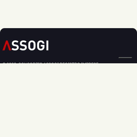
© 2020, CONSORZIO ASSOGI REGISTRO IMPRESE:
BOLOGNA N. 03826250379
Privacy Policy
Cookie Policy
Modifica preferenze cookie
Informativa Regolamento UE 2016/679
Sede legale:
Via Larga 36, - 40138 Bologna
Sede commerciale:
Via dell'Industria, 33 - 40138 Bologna
Telefono:
+39 051 0339269
Email:
info@assogi.it