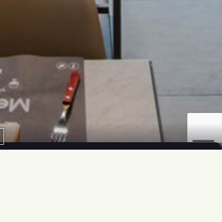
uici anche sui social
pri la nostra rete