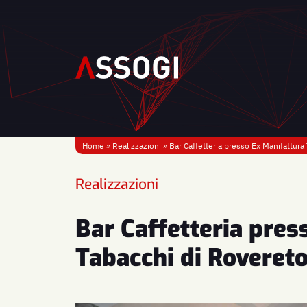
Home
»
Realizzazioni
»
Bar Caffetteria presso Ex Manifattura
Realizzazioni
Bar Caffetteria pres
Tabacchi di Rovereto