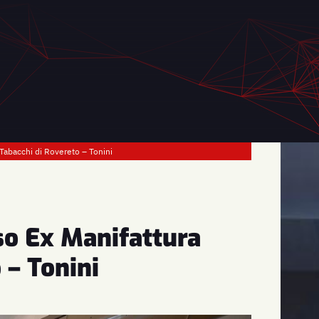
 Tabacchi di Rovereto – Tonini
so Ex Manifattura
 – Tonini