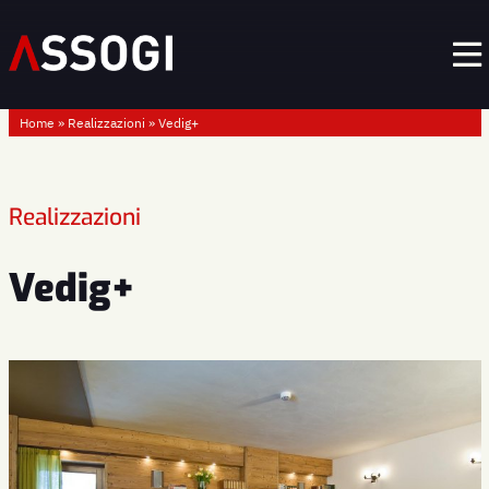
Home
»
Realizzazioni
»
Vedig+
Realizzazioni
Vedig+