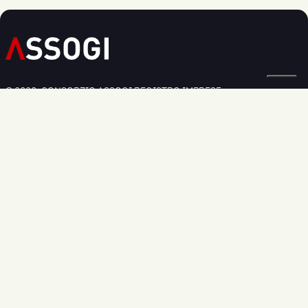
© 2020, CONSORZIO ASSOGI REGISTRO IMPRESE:
BOLOGNA N. 03826250379
Privacy Policy
Cookie Policy
Modifica preferenze cookie
Informativa Regolamento UE 2016/679
Sede legale:
Via Larga 36, - 40138 Bologna
Sede commerciale:
Via dell'Industria, 33 - 40138 Bologna
Telefono:
+39 051 0339269
Email:
info@assogi.it
ORARI DI CONTATTO TELEFONICI
Da Lunedì a Venerdì: 09.00-17.30
Sabato e Domenica: Chiuso