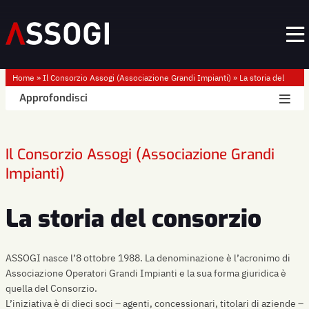
Home
»
Il Consorzio Assogi (Associazione Grandi Impianti)
»
La storia del
consorzio
Approfondisci
Il Consorzio Assogi (Associazione Grandi
Impianti)
La storia del consorzio
ASSOGI nasce l’8 ottobre 1988. La denominazione è l’acronimo di
Associazione Operatori Grandi Impianti e la sua forma giuridica è
quella del Consorzio.
L’iniziativa è di dieci soci – agenti, concessionari, titolari di aziende –