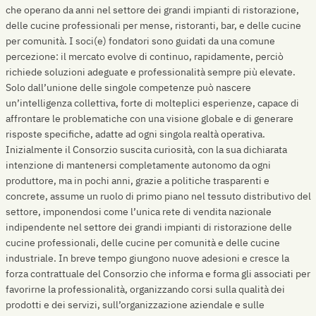
che operano da anni nel settore dei grandi impianti di ristorazione,
delle cucine professionali per mense, ristoranti, bar, e delle cucine
per comunità. I soci(e) fondatori sono guidati da una comune
percezione: il mercato evolve di continuo, rapidamente, perciò
richiede soluzioni adeguate e professionalità sempre più elevate.
Solo dall’unione delle singole competenze può nascere
un’intelligenza collettiva, forte di molteplici esperienze, capace di
affrontare le problematiche con una visione globale e di generare
risposte specifiche, adatte ad ogni singola realtà operativa.
Inizialmente il Consorzio suscita curiosità, con la sua dichiarata
intenzione di mantenersi completamente autonomo da ogni
produttore, ma in pochi anni, grazie a politiche trasparenti e
concrete, assume un ruolo di primo piano nel tessuto distributivo del
settore, imponendosi come l’unica rete di vendita nazionale
indipendente nel settore dei grandi impianti di ristorazione delle
cucine professionali, delle cucine per comunità e delle cucine
industriale. In breve tempo giungono nuove adesioni e cresce la
forza contrattuale del Consorzio che informa e forma gli associati per
favorirne la professionalità, organizzando corsi sulla qualità dei
prodotti e dei servizi, sull’organizzazione aziendale e sulle