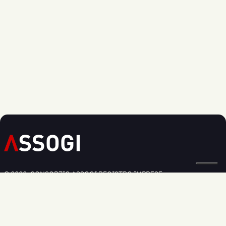
© 2020, CONSORZIO ASSOGI REGISTRO IMPRESE:
BOLOGNA N. 03826250379
Privacy Policy
Cookie Policy
Modifica preferenze cookie
Informativa Regolamento UE 2016/679