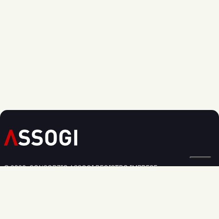
© 2020, CONSORZIO ASSOGI REGISTRO IMPRESE:
BOLOGNA N. 03826250379
Privacy Policy
Cookie Policy
Modifica preferenze cookie
Informativa Regolamento UE 2016/679