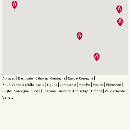
Abruzzo
Basilicata
Calabria
Campania
Emilia-Romagna
Friuli-Venezia Giulia
Lazio
Liguria
Lombardia
Marche
Molise
Piemonte
Puglia
Sardegna
Sicilia
Toscana
Trentino Alto Adige
Umbria
Valle d'Aosta
Veneto